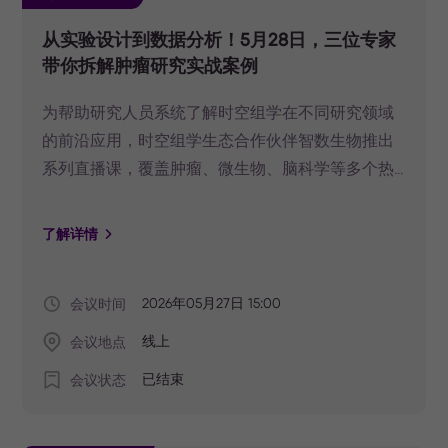
从实验设计到数据分析！5月28日，三位专家
带你拆解肿瘤研究实战案例
为帮助研究人员系统了解时空组学在不同研究领域
的前沿应用，时空组学生态合作伙伴智数生物推出
系列直播课，覆盖肿瘤、微生物、脑科学等多个热
点方向。 5月28日15:00—16:30，首场直播正式开
启。三位行业专家将围绕肿瘤研究展开分享，以乳
了解详情
腺癌微环境中血管与免疫互作机制为实例，深度拆
解研究设计思路；延伸讲解各类肿瘤研究方案，梳
会议时间
2026年05月27日 15:00
理从实验设计到数据分析的全流程；同时全面介绍
DCSP多组学平台。 直播中还有精美礼品放送，感
会议地点
线上
兴趣的老师们，快快点击下方卡片，预约精彩直
会议状态
已结束
播。