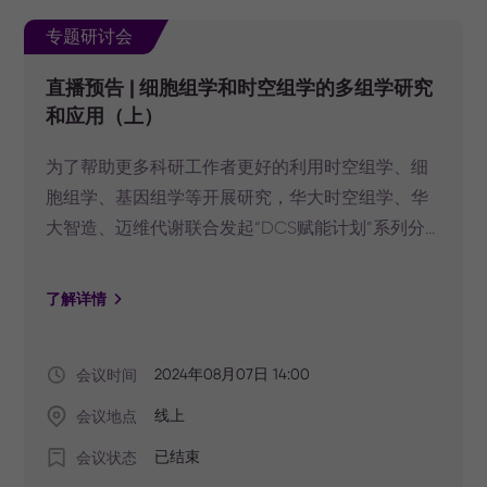
专题研讨会
直播预告 | 细胞组学和时空组学的多组学研究
和应用（上）
为了帮助更多科研工作者更好的利用时空组学、细
胞组学、基因组学等开展研究，华大时空组学、华
大智造、迈维代谢联合发起“DCS赋能计划”系列分
享会——细胞组学和时空组学的多组学研究和应用。
本期研讨会将分两期进行，8月7日14:00-15:30为各
了解详情
位带来细胞组学专题，8月14日14:00-15:30进行时空
组学专题，请锁定华大时空视频号，解锁单细胞多
会议时间
2024年08月07日 14:00
组学应用工具、研究思路和实践经验。
会议地点
线上
会议状态
已结束