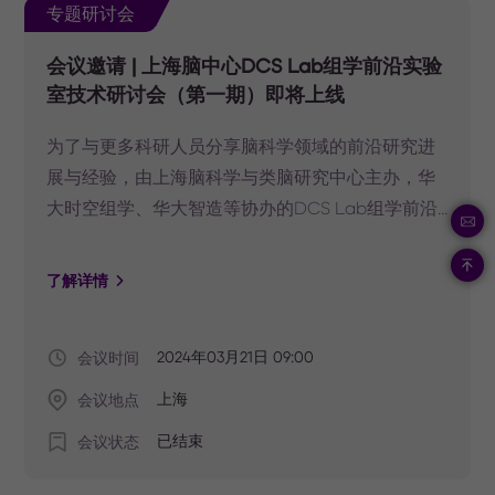
专题研讨会
会议邀请 | 上海脑中心DCS Lab组学前沿实验
室技术研讨会（第一期）即将上线
为了与更多科研人员分享脑科学领域的前沿研究进
展与经验，由上海脑科学与类脑研究中心主办，华
大时空组学、华大智造等协办的DCS Lab组学前沿
实验室多组学技术研讨会（第一期），将于2024年
3月21日举行，届时来自脑科学领域的多位知名学者
了解详情
和多组学技术专家将莅临现场，探讨多组学技术在
脑科学研究中的应用前景和挑战。快快扫描文末二
会议时间
2024年03月21日 09:00
维码报名吧。
会议地点
上海
会议状态
已结束