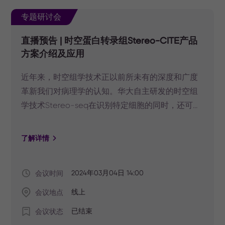
专题研讨会
直播预告 | 时空蛋白转录组Stereo-CITE产品
方案介绍及应用
近年来，时空组学技术正以前所未有的深度和广度
革新我们对病理学的认知。华大自主研发的时空组
学技术Stereo-seq在识别特定细胞的同时，还可显
示出与病理诊疗相关的重要分子标志物信息，揭示
肿瘤异质性、发病机制，其已助力研究人员在宫颈
了解详情
鳞癌、黑色素瘤、肝癌、直肠癌等疾病研究领域取
得重大突破。为了帮助更多研究人员更好的利用时
会议时间
2024年03月04日 14:00
空组学深入探索疾病病理，华大时空组学特推出“时
空组学革新病理认知”系列研讨会。
会议地点
线上
会议状态
已结束