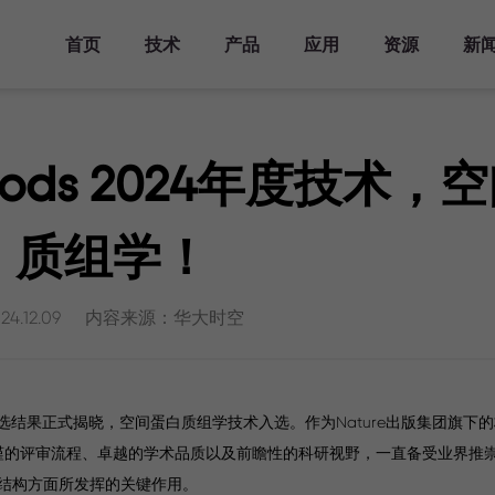
首页
技术
产品
应用
资源
新
产品方案
主要领域
资源库
活动
关于华大三箭齐发
分析工具
发表文章
时空知识库
新闻报道
人才发展
仪器平台
Stereo-seq
时空转录组FF
发育研究
文档库
主题峰会
华大三箭齐发介绍
人才培养
时空显微镜
Methods 2024年度技术
Analysis Workflow
科学计划
生态合作伙伴
时空自动化样
器官研究
视频库
专题研讨会
里程碑
加入我们
时空转录组FF
StereoMap
理系统
V1.3
疾病研究
时空生信工具
行业会议
查找生态合作伙伴
质组学！
时空转录组FF
联系我们
演化研究
发表文章
培训活动
成为生态合作伙伴
服务中心
V1.3兼容mIF
时空样本实测数据
生态合作伙伴样本实测
时空转录组大尺寸
24.12.09
内容来源：华大时空
历史实测数据
芯片
时空分析指南
演示数据
时空转录组FFPE
常见问答
时空蛋白转录组
Stereo-CITE
年度方法评选结果正式揭晓，空间蛋白质组学技术入选。作为Nature出版集团旗
誉，其严谨的评审流程、卓越的学术品质以及前瞻性的科研视野，一直备受业界
结构方面所发挥的关键作用。