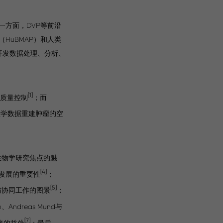
方面，DVP等前沿
HuBMAP）和人类
开发数据处理、分析、
[1]
的质量控制
；而
组学数据重建肿瘤的空
为生物学研究焦点的魅
[4]
发展的重要性
；
[5]
接与协同工作的图景
；
nn、Andreas Mund与
[7]
来的益处
；最后，