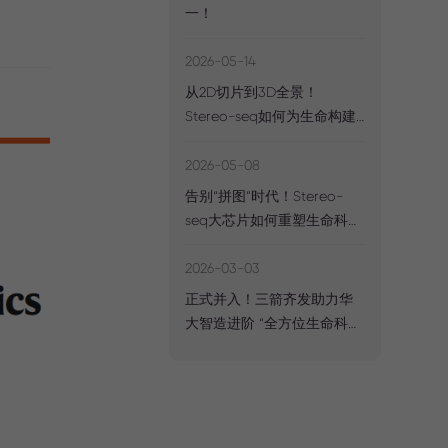
一！
2026-05-14
从2D切片到3D全景！
Stereo-seq如何为生命构建
“立体坐标系”？
2026-05-08
告别“拼图”时代！Stereo-
seq大芯片如何重塑生命科学
的“全局视野”？
2026-03-03
正式并入！三箭齐发助力华
大智造进阶 “全方位生命科技
核心工具缔造者”