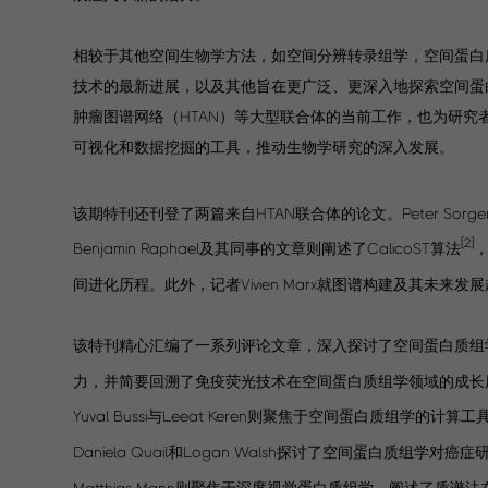
相较于其他空间生物学方法，如空间分辨转录组学，空间蛋白
技术的最新进展，以及其他旨在更广泛、更深入地探索空间蛋
肿瘤图谱网络（HTAN）等大型联合体的当前工作，也为研
可视化和数据挖掘的工具，推动生物学研究的深入发展。
该期特刊还刊登了两篇来自HTAN联合体的论文。Peter Sor
[2]
Benjamin Raphael及其同事的文章则阐述了CalicoST算法
间进化历程。此外，记者Vivien Marx就图谱构建及其未
该特刊精心汇编了一系列评论文章，深入探讨了空间蛋白质组学的过
力，并简要回溯了免疫荧光技术在空间蛋白质组学领域的成长
Yuval Bussi与Leeat Keren则聚焦于空间蛋白
Daniela Quail和Logan Walsh探讨了空间蛋白质
Matthias Mann则聚焦于深度视觉蛋白质组学，阐述