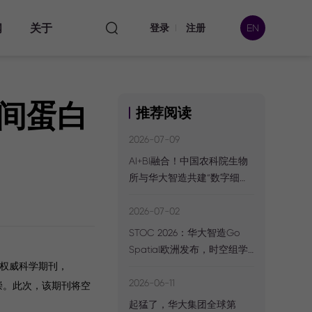
闻
关于
登录
注册
EN
，空间蛋白
推荐阅读
本处
2026-07-09
AI+BI融合！中国农科院生物
所与华大智造共建“数字细胞
数据
时空组学实验室”
2026-07-02
STOC 2026：华大智造Go
Spatial欧洲发布，时空组学
伙伴网络再扩容
下的权威科学期刊，
2026-06-11
推崇。此次，该期刊将空
起猛了，华大集团全球第