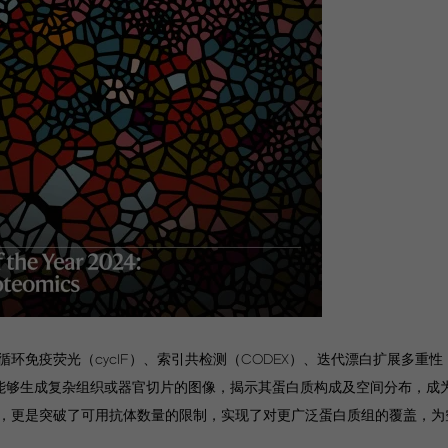
免疫荧光（cycIF）、索引共检测（CODEX）、迭代漂白扩展多重性（
技术能够生成复杂组织或器官切片的图像，揭示其蛋白质构成及空间分布，成
术，更是突破了可用抗体数量的限制，实现了对更广泛蛋白质组的覆盖，为