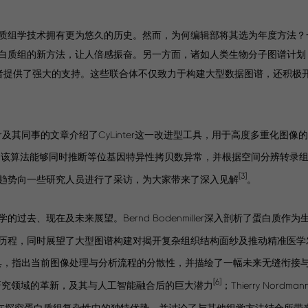
质组学技术拥有更为悠久的历史。然而，为何编辑部将其选为年度方法？一
白质组的新方法，让人倍感振奋。另一方面，诸如人类生物分子图谱计划（
究者提供了强大的支持。这些联合体不仅致力于构建大型数据图谱，还积极
ger及其同事的文章介绍了CyLinter这一改进型工具，用于高度多重化图像
，该算法能够同时推断等位基因特异性拷贝数异常，并根据空间分辨转录
[3]
来发展趋势向一些研究人员进行了采访，为大家带来了深入见解
。
去、现在及未来展望。Bernd Bodenmiller深入剖析了蛋白质作
历程，同时展望了大型图谱构建对揭开复杂组织结构面纱及推动精准医学
质组学的计算工具，指出当前图像处理与分析流程的分散性，并描绘了一幅未来无缝衔
[6]
组学对癌症研究领域的革新，及其与人工智能融合后的巨大潜力
；Thierry Nordma
了质谱法在探究蛋白质组复杂性中的独特优势，并讨论了与其他组学方法结合所带