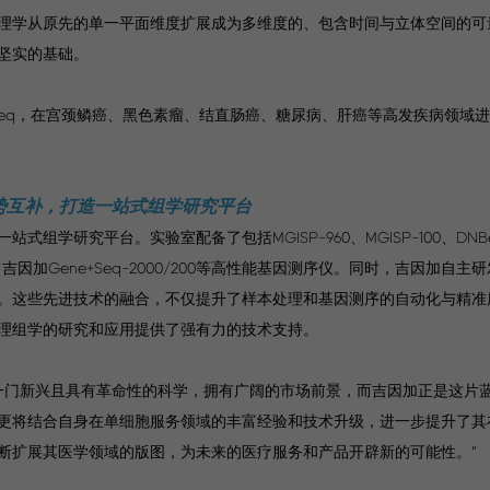
理学从原先的单一平面维度扩展成为多维度的、包含时间与立体空间的可
坚实的基础。
-seq，在宫颈鳞癌、黑色素瘤、结直肠癌、糖尿病、肝癌等高发疾病领域
势互补，打造一站式组学研究平台
究平台。实验室配备了包括MGISP-960、MGISP-100、DNBelab
7、吉因加Gene+Seq-2000/200等高性能基因测序仪。同时，吉因加自
。这些先进技术的融合，不仅提升了样本处理和基因测序的自动化与精准度
理组学的研究和应用提供了强有力的技术支持。
为一门新兴且具有革命性的科学，拥有广阔的市场前景，而吉因加正是这片
更将结合自身在单细胞服务领域的丰富经验和技术升级，进一步提升了其
断扩展其医学领域的版图，为未来的医疗服务和产品开辟新的可能性。”