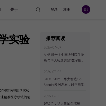
闻
关于
登录
注册
EN
学实验
推荐阅读
本处
2026-07-09
AI+BI融合！中国农科院生物
所与华大智造共建“数字细胞
数据
时空组学实验室”
2026-07-02
STOC 2026：华大智造Go
Spatial欧洲发布，时空组学
伙伴网络再扩容
暨“时空病理组学实验
2026-06-11
加速精准医疗领域的创
起猛了，华大集团全球第