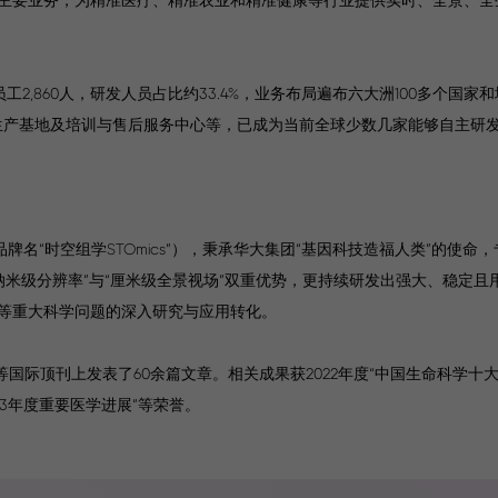
有员工2,860人，研发人员占比约33.4%，业务布局遍布六大洲100多个国
生产基地及培训与售后服务中心等，已成为当前全球少数几家能够自主研发并量
名“时空组学STOmics”），秉承华大集团“基因科技造福人类”的使命
的“纳米级分辨率”与“厘米级全景视场”双重优势，更持续研发出强大、稳定
等重大科学问题的深入研究与应用转化。
cience等国际顶刊上发表了60余篇文章。相关成果获2022年度“中国生命科学
023年度重要医学进展”等荣誉。