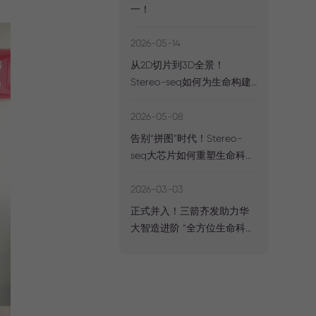
一！
2026-05-14
从2D切片到3D全景！
Stereo-seq如何为生命构建
“立体坐标系”？
2026-05-08
告别“拼图”时代！Stereo-
seq大芯片如何重塑生命科学
的“全局视野”？
2026-03-03
正式并入！三箭齐发助力华
大智造进阶 “全方位生命科技
核心工具缔造者”