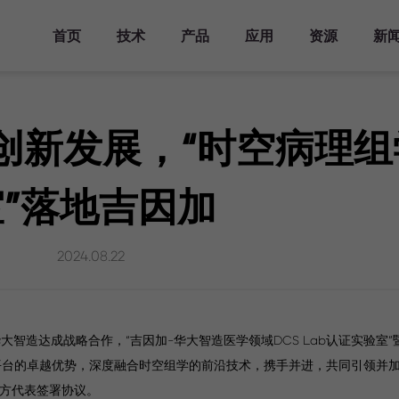
首页
技术
产品
应用
资源
新
产品方案
主要领域
资源库
活动
关于华大三箭齐发
分析工具
发表文章
时空知识库
新闻报道
人才发展
仪器平台
Stereo-seq
时空转录组FF
发育研究
文档库
主题峰会
华大三箭齐发介绍
人才培养
时空显微镜
创新发展，“时空病理组
Analysis Workflow
科学计划
生态合作伙伴
时空自动化样
器官研究
视频库
专题研讨会
里程碑
加入我们
时空转录组FF
StereoMap
理系统
V1.3
疾病研究
时空生信工具
行业会议
查找生态合作伙伴
室”落地吉因加
时空转录组FF
联系我们
演化研究
发表文章
培训活动
成为生态合作伙伴
服务中心
V1.3兼容mIF
时空样本实测数据
生态合作伙伴样本实测
时空转录组大尺寸
2024.08.22
历史实测数据
芯片
时空分析指南
演示数据
时空转录组FFPE
常见问答
时空蛋白转录组
Stereo-CITE
大智造达成战略合作，“吉因加-华大智造医学领域DCS Lab认证实验室”
平台的卓越优势，深度融合时空组学的前沿技术，携手并进，共同引领并
双方代表签署协议。