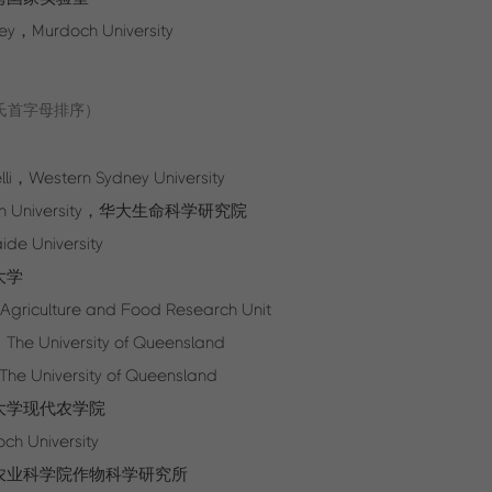
ey，Murdoch University
氏首字母排序）
lli，Western Sydney University
h University，华大生命科学研究院
e University
大学
griculture and Food Research Unit
The University of Queensland
he University of Queensland
大学现代农学院
 University
农业科学院作物科学研究所