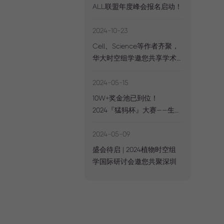
ALL联盟年度峰会报名启动！
2024-10-23
Cell、Science等作者齐聚，
华大时空组学邀您共享学术
盛宴
2024-05-15
10W+奖金池已到位！
2024『猛犸杯』大赛——生信
开发者挑战赛5月15日正式启
动
2024-05-09
盛会待启 | 2024植物时空组
学国际研讨会邀您共聚深圳