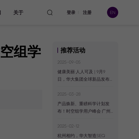
闻
关于
登录
注册
EN
时空组学
推荐活动
本处
2025-09-05
健康美丽·人人可及 | 9月9
日，华大集团全球新品发布
数据
会
2025-03-28
产品焕新、重磅科学计划发
布！时空组学用户峰会·广州
站圆满举办
2025-02-12
杭州相约，华大智造SEQ