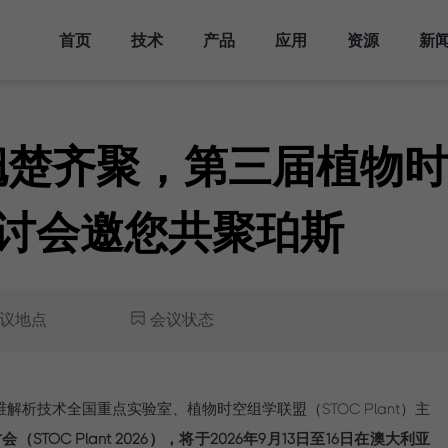
首页
技术
产品
应用
资源
新
产品方案
主要领域
资源库
活动
关于华大三箭齐发
分析工具
发表文章
时空知识库
新闻报道
人才发展
仪器平台
Stereo-seq
时空转录组FF
发育研究
文档库
主题峰会
华大三箭齐发介绍
人才培养
时空显微镜
球翘楚齐聚，第三届植物
Analysis Workflow
科学计划
生态合作伙伴
时空自动化样
器官研究
视频库
专题研讨会
里程碑
加入我们
时空转录组FF
StereoMap
理系统
V1.3
疾病研究
时空生信工具
行业会议
查找生态合作伙伴
讨会邀您共聚珀斯
时空转录组FF
联系我们
演化研究
发表文章
培训活动
成为生态合作伙伴
服务中心
V1.3兼容mIF
时空样本实测数据
生态合作伙伴样本实测
时空转录组大尺寸
历史实测数据
芯片
议地点
会议状态
时空分析指南
演示数据
时空转录组FFPE
常见问答
时空蛋白转录组
Stereo-CITE
基因组多维解析技术全国重点实验室、植物时空组学联盟（STOC Plant）主
TOC Plant 2026），将于2026年9月13日至16日在澳大利亚