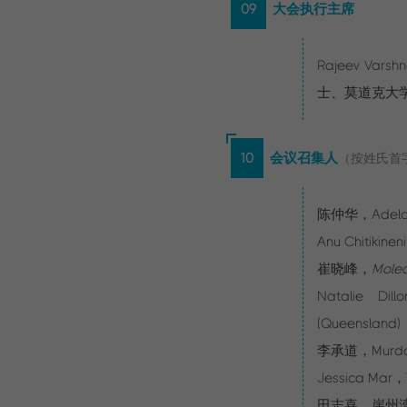
09
大会执行主席
Rajeev V
士、
莫道克大
10
会议召集人
（按姓氏首
陈仲华，Adelaid
Anu Chitikine
崔晓峰，
Molec
Natalie Dil
(Queensland)
李承道，Murdoch
Jessica Mar，T
田志喜，崖州