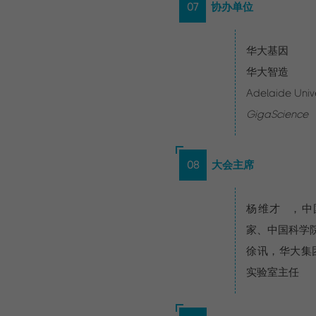
07
协办单位
华大基因
华大智造
Adelaide Unive
GigaScience
08
大会主席
杨维才
，中
家、中国科学
徐讯，华大集
实验室主任