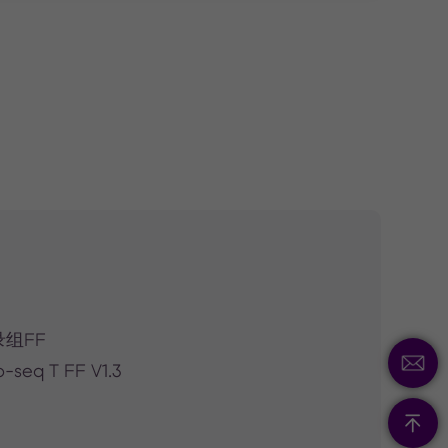
组FF
eq T FF V1.3