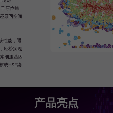
鲜冷冻
A分子原位捕
D）还原回空间
捕获性能，通
，轻松实现
探索细胞基因
或H&E染
产品亮点