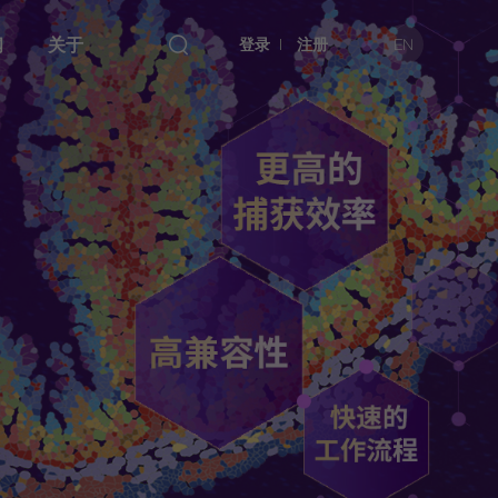
闻
关于
登录
注册
EN
本处
数据