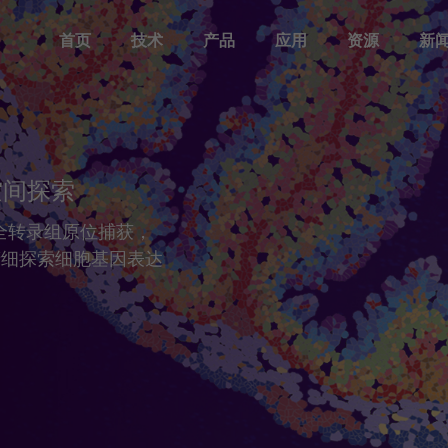
首页
技术
产品
应用
资源
新
产品方案
主要领域
资源库
活动
关于华大三箭齐发
分析工具
发表文章
时空知识库
新闻报道
人才发展
仪器平台
Stereo-seq
时空转录组FF
发育研究
文档库
主题峰会
华大三箭齐发介绍
人才培养
时空显微镜
Analysis Workflow
科学计划
生态合作伙伴
时空自动化样
器官研究
视频库
专题研讨会
里程碑
加入我们
时空转录组FF
空间探索
StereoMap
理系统
V1.3
疾病研究
时空生信工具
行业会议
查找生态合作伙伴
时空转录组FF
无偏全转录组原位捕获，
联系我们
演化研究
发表文章
培训活动
成为生态合作伙伴
服务中心
V1.3兼容mIF
，精细探索细胞基因表达
时空样本实测数据
生态合作伙伴样本实测
时空转录组大尺寸
历史实测数据
芯片
时空分析指南
演示数据
时空转录组FFPE
常见问答
时空蛋白转录组
Stereo-CITE