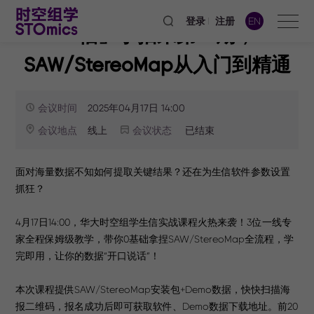
登录
注册
EN
「信」手拈来第一期，
SAW/StereoMap从入门到精通
会议时间
2025年04月17日 14:00
会议地点
会议状态
线上
已结束
面对海量数据不知如何提取关键结果？还在为生信软件参数设置
抓狂？
4月17日14:00，华大时空组学生信实战课程火热来袭！3位一线专
家全程保姆级教学，带你0基础拿捏SAW/StereoMap全流程，学
完即用，让你的数据“开口说话”！
本次课程提供SAW/StereoMap安装包+Demo数据，快快扫描海
报二维码，报名成功后即可获取软件、Demo数据下载地址。前20