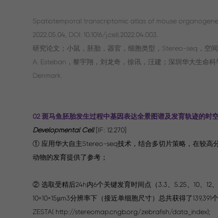
Spatiotemporal transcriptomic atlas of mouse organogene
2022.05.04, DOI: 10.1016/j.cell.2022.04.003.
研究论文；小鼠，胚胎，器官，细胞类型，Stereo-seq，
A. Esteban，黎宇翔，刘龙奇，徐讯，汪建；深圳华大生命科学研究院
Denmark.
02 斑马鱼胚胎发生过程中基因表达全景图谱及发育轨迹的时
Developmental Cell
[IF: 12.270]
① 应用华大自主Stereo-seq技术，结合多切片策略，
动物的发育提供了参考；
② 选取受精后24h内6个关键发育时间点（3.3、5.25、10、12
10×10×15µm3分辨率下（接近单细胞尺寸）总共获得了139
ZESTA( http://stereomap.cngb.org/zebrafish/data_index);