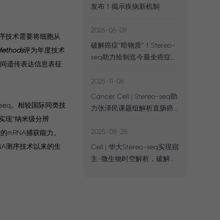
发布！揭示疾病新机制
2026-06-09
序技术需要将细胞从
破解癌症“暗物质”！Stereo-
Methods
评为年度技术
seq助力绘制迄今最全癌症
空间遗传表达信息表征
lncRNA图谱
2025-11-06
Cancer Cell | Stereo-seq助
seq。相较国际同类技
力张泽民课题组解析直肠癌
时实现“纳米级分辨
全程新辅助治疗免疫机制
2025-08-28
的mRNA捕获能力。
NA测序技术以来的生
Cell | 华大Stereo-seq实现宿
主-微生物时空解析，破解
FFPE难题