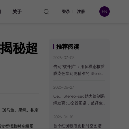
闻
关于
登录
注册
EN
布，揭秘超
推荐阅读
本处
2026-07-08
告别“核外扩”：用多模态核质
膜染色拿到更精准的 Stereo-
数据
seq CellBin 矩阵
2026-06-27
Cell | Stereo-seq助力绘制果
蝇发育3D全景图谱，破译生
命动态调控的“时空密码”
鼠、斑马鱼、果蝇、拟南
2026-06-18
首个红斑狼疮皮损时空图谱
成果，包括食蟹猴脑时空组图