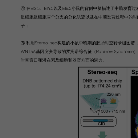
④ 在E12.5、E14.5以及E16.5小鼠的背侧中脑描述
质细胞祖细胞两个分支的分化轨迹以及在中脑发育过程中的时
子；
⑤ 利用Stereo-seq构建的小鼠中晚期的胚胎时空转录组
WNT5A基因突变导致的罗宾诺综合征（Robinow Synd
时空窗口和潜在累及细胞和器官方面的潜力。