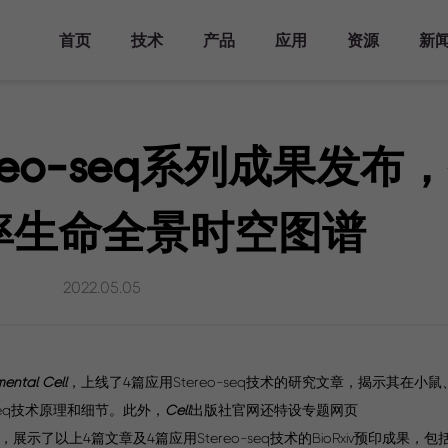
首页
技术
产品
应用
资源
新
产品方案
主要领域
资源库
活动
关于华大三箭齐发
分析工具
发表文章
时空知识库
新闻报道
人才发展
仪器平台
Stereo-seq
时空转录组FF
发育研究
文档库
主题峰会
华大三箭齐发介绍
人才培养
时空显微镜
tereo-seq系列成果发
Analysis Workflow
科学计划
生态合作伙伴
时空自动化样
器官研究
视频库
专题研讨会
里程碑
加入我们
时空转录组FF
StereoMap
理系统
V1.3
疾病研究
时空生信工具
行业会议
查找生态合作伙伴
率生命全景时空图谱
时空转录组FF
联系我们
演化研究
发表文章
培训活动
成为生态合作伙伴
服务中心
V1.3兼容mIF
时空样本实测数据
生态合作伙伴样本实测
时空转录组大尺寸
2022.05.05
历史实测数据
芯片
时空分析指南
演示数据
时空转录组FFPE
常见问答
时空蛋白转录组
Stereo-CITE
ental Cell
，上线了4篇应用Stereo-seq技术的研究文章，揭示其在小
-seq技术原理和细节。此外，
Cell
出版社官网还特设专题网页
mporal-omics），展示了以上4篇文章及4篇应用Stereo-seq技术的BioRxiv预印