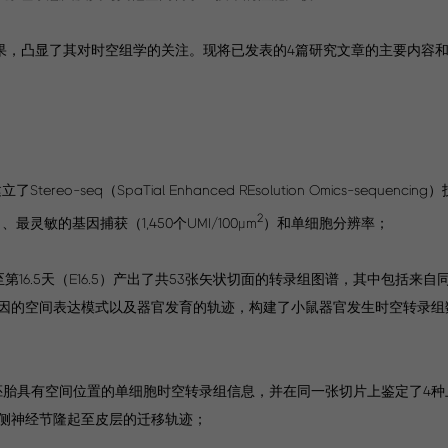
应用成果，凸显了其对时空组学的关注。现将已发表的4篇研究文章的主要内容
-seq（SpaTial Enhanced REsolution Omics-sequenc
2
、最灵敏的基因捕获（1,450个UMI/100μm
）和单细胞分辨率；
.5）至第16.5天（E16.5）产出了共53张矢状切面的转录组图谱，其中包括来自同
因的空间表达模式以及器官发育的轨迹，构建了小鼠器官发生时空转录组数
鼠全胚胎具有空间位置的单细胞时空转录组信息，并在同一张切片上鉴定了4种
侧神经节隆起至皮层的迁移轨迹；