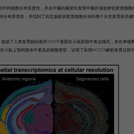
了中脑发育过程中的细胞分布异质性，并在中脑的脑室区发现中脑区域放射状胶质细
间分布异质性，并找到了决定放射状胶质细胞分别向两个分支发育的关键
图谱，描述了人类发育缺陷相关1,959个基因在小鼠胚胎中表达模式，并在单
rome）在小鼠上颚和肢体中累及的细胞类型，证明了应用MOSTA解析发育过