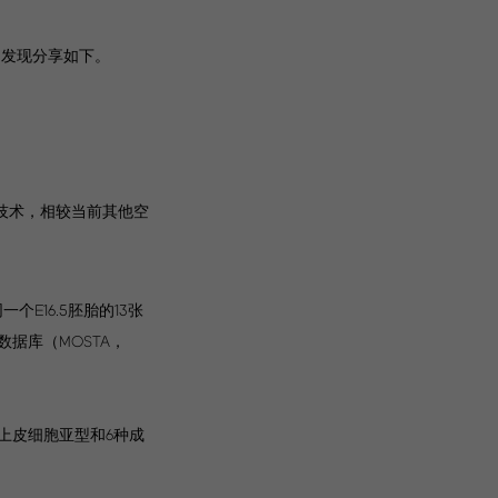
和发现分享如下。
ing）技术，相较当前其他空
一个E16.5胚胎的13张
据库（MOSTA，
上皮细胞亚型和6种成