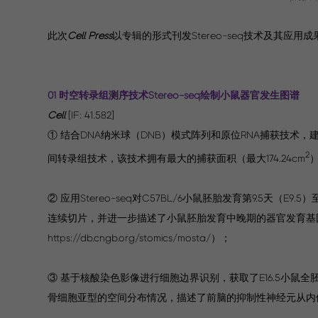
此次
Cell Press
以专辑的形式刊发Stereo-seq技术及其
01 时空转录组测序技术Stereo-seq绘制小鼠器官发生图谱
Cell
[IF: 41.582]
① 结合DNA纳米球（DNB）模式阵列和原位RNA捕获技术，建立了Stereo
2
间转录组技术，该技术拥有最大的捕获面积（最大174.24cm
）
② 应用Stereo-seq对C57BL/6小鼠胚胎发育第9.5天（E9
连续切片，并进一步描述了小鼠胚胎发育中晚期的器官发育基
https://db.cngb.org/stomics/mosta/）；
③ 基于核酸染色影像进行细胞边界识别，获取了E16.5小
骨细胞亚型的空间分布情况，描述了前脑的抑制性神经元从内