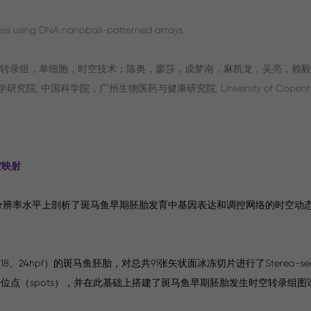
sis using DNA nanoball-patterned arrays.
空间转录组，单细胞，时空技术；陈奥，廖莎，成梦南，麻凯龙，吴亮，赖毅维，
, 中国科学院，广州生物医药与健康研究院, University of Copenha
空映射
在较高分辨率水平上剖析了斑马鱼早期胚胎发育中基因表达和调控网络的时空
、18、24hpf）的斑马鱼胚胎，对总共91张矢状面冰冻切片进行了Stereo-s
,391个位点（spots），并在此基础上搭建了斑马鱼早期胚胎发生时空转录组