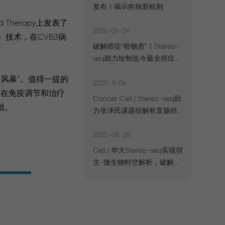
发布！揭示疾病新机制
 Therapy上发表了
2026-06-09
）技术，在CVB3病
破解癌症“暗物质”！Stereo-
seq助力绘制迄今最全癌症
lncRNA图谱
风暴”。值得一提的
2025-11-06
疗在免疫调节和治疗
Cancer Cell | Stereo-seq助
础。
力张泽民课题组解析直肠癌
全程新辅助治疗免疫机制
2025-08-28
Cell | 华大Stereo-seq实现宿
主-微生物时空解析，破解
FFPE难题