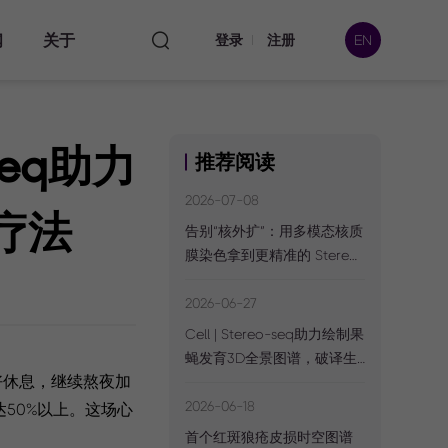
闻
关于
登录
注册
EN
seq助力
推荐阅读
本处
2026-07-08
疗法
告别“核外扩”：用多模态核质
膜染色拿到更精准的 Stereo-
数据
seq CellBin 矩阵
2026-06-27
Cell | Stereo-seq助力绘制果
蝇发育3D全景图谱，破译生
好休息，继续熬夜加
命动态调控的“时空密码”
2026-06-18
50%以上。这场心
首个红斑狼疮皮损时空图谱