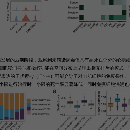
病发展的后期阶段，观察到未感染病毒但具有高死亡评分的心肌
主的免疫细胞浸润与心脏收缩功能在空间分布上呈现出相互排斥的模式
所表达的干扰素-γ（IFN-γ）可能介导了对心肌细胞的免疫损伤
对FM小鼠进行治疗时，小鼠的死亡率显著降低，同时免疫细胞浸润