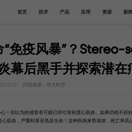
首页
技术
产品
应用
资源
新
产品方案
主要领域
资源库
活动
关于华大三箭齐发
分析工具
发表文章
时空知识库
新闻报道
人才发展
仪器平台
Stereo-seq
时空转录组FF
发育研究
文档库
主题峰会
华大三箭齐发介绍
人才培养
时空显微镜
命“免疫风暴”？Stereo-
Analysis Workflow
科学计划
生态合作伙伴
时空自动化样
器官研究
视频库
专题研讨会
里程碑
加入我们
时空转录组FF
StereoMap
理系统
V1.3
疾病研究
时空生信工具
行业会议
查找生态合作伙伴
炎幕后黑手并探索潜在
时空转录组FF
联系我们
演化研究
发表文章
培训活动
成为生态合作伙伴
服务中心
V1.3兼容mIF
时空样本实测数据
生态合作伙伴样本实测
时空转录组大尺寸
25.02.10
内容来源：华大时空
历史实测数据
芯片
时空分析指南
演示数据
时空转录组FFPE
常见问答
时空蛋白转录组
Stereo-CITE
小心！你以为的感冒有可能已经引发轻度心肌炎。如果仍然不好
发性心肌炎，严重时甚至危及生命！这种疾病来势汹汹，死亡率高达