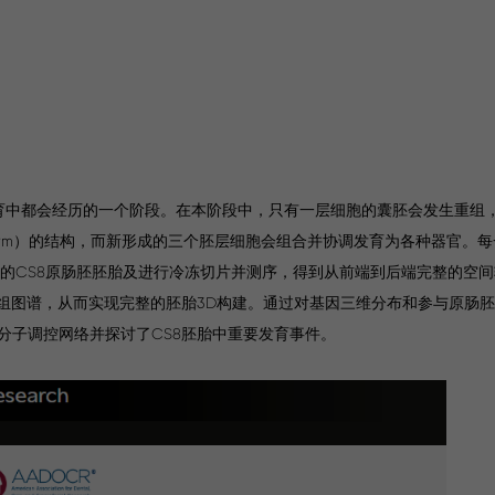
物胚胎发育中都会经历的一个阶段。在本阶段中，只有一层细胞的囊胚会发生重
ndoderm）的结构，而新形成的三个胚层细胞会组合并协调发育为各种器官
个完整的CS8原肠胚胚胎及进行冷冻切片并测序，得到从前端到后端完整的空
录组图谱，从而实现完整的胚胎3D构建。通过对基因三维分布和参与原肠
分子调控网络并探讨了CS8胚胎中重要发育事件。