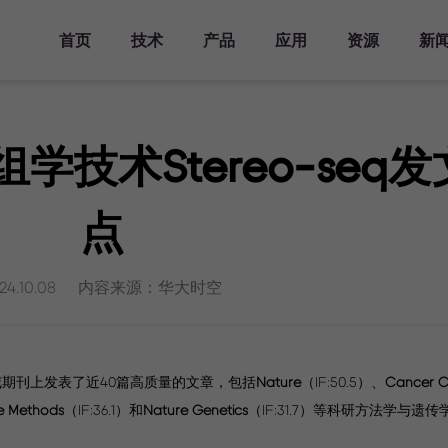
首页
技术
产品
应用
资源
新
产品方案
主要领域
资源库
活动
关于华大三箭齐发
分析工具
发表文章
时空知识库
新闻报道
人才发展
仪器平台
Stereo-seq
时空转录组FF
发育研究
文档库
主题峰会
华大三箭齐发介绍
人才培养
时空显微镜
空组学技术Stereo-seq
Analysis Workflow
科学计划
生态合作伙伴
时空自动化样
器官研究
视频库
专题研讨会
里程碑
加入我们
时空转录组FF
StereoMap
理系统
V1.3
疾病研究
时空生信工具
行业会议
查找生态合作伙伴
点
时空转录组FF
联系我们
演化研究
发表文章
培训活动
成为生态合作伙伴
服务中心
V1.3兼容mIF
时空样本实测数据
生态合作伙伴样本实测
时空转录组大尺寸
24.10.08
内容来源：华大时空
历史实测数据
芯片
时空分析指南
演示数据
时空转录组FFPE
常见问答
时空蛋白转录组
Stereo-CITE
个权威期刊上发表了近40篇高质量的文章，包括
Nature
（IF:50.5）、
Cancer C
e Methods
（IF:36.1）和
Nature Genetics
（IF:31.7）等科研方法学与遗