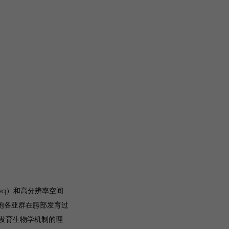
eq）和高分辨率空间
细胞各亚群在腭部发育过
发育生物学机制的理