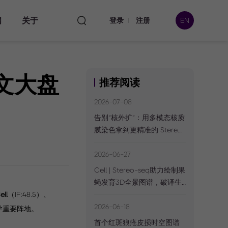
闻
关于
登录
注册
EN
发文大盘
推荐阅读
本处
2026-07-08
告别“核外扩”：用多模态核质
膜染色拿到更精准的 Stereo-
数据
seq CellBin 矩阵
2026-06-27
Cell | Stereo-seq助力绘制果
蝇发育3D全景图谱，破译生
命动态调控的“时空密码”
ell
（IF:48.5）、
2026-06-18
传学重要阵地。
首个红斑狼疮皮损时空图谱