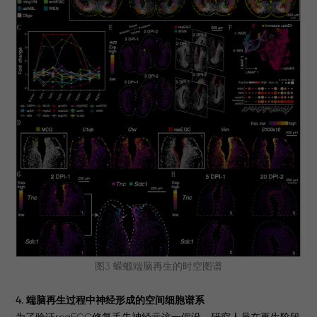
图3 蝾螈端脑再生的时空图谱
4. 端脑再生过程中神经形成的空间细胞谱系