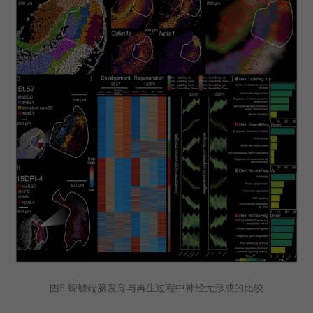
图5 蝾螈端脑发育与再生过程中神经元形成的比较