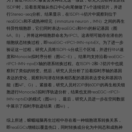
为了验证reaEGC修复丢失神经元这一假设，研究人员在再生阶段
15DPI时，沿着首尾轴从伤口中心向尾侧做了4个连续切片，并进
行Stereo-seq分析。结果显示，在15DPI-4切片中观察到位于
reaEGCs和不成熟神经元（immature neuron，IMN）之间的再生
特异性细胞群，它们同时表达reaEGCs和IMN的标记基因（图
4A、B），并将这种细胞群命名为rIPC1。这表明可能存在潜在的
细胞状态转换过程，即reaEGC-rIPC1-IMN-nptxEX。为了进一步
验证这一过程，研究人员将15DPI-4分成三个区域，并进行RNA速
度和Monocle拟时序分析（图4C~E）。结果均支持沿着reaEGC-
rIPC1-IMN-npxEX轴的谱系转换过程。在15DPI-2和-3切片中也观
察到了类似的转变。然后，研究人员分析了沿着拟时序轴的基因
表达的变化，观察到与潜在转换相匹配的基因表达变化和基因功
能（图4F、G）。紧接着，研究人员对2DPI到60DPI的再生相关细
胞进行Monocle3拟时序轨迹分析，结果也支持reaEGC-rIPC1-
IMN-nptxEX的模式（图4H）。最后，研究人员进一步在空间数据
中展示了拟时序轨迹结果（图4I）。
综上所述，蝾螈端脑再生过程中存在着一种细胞谱系转换关系，
即reaEGCs增殖以覆盖伤口，同时转换或分化为中间态和成熟神