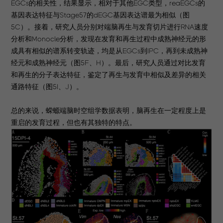
EGCs的相关性，结果显示，相对于其他EGC类型，reaEGCs的
基因表达特征与Stage57的dEGC基因表达谱最为相似（图
5C）。接着，研究人员分别对端脑再生与发育切片进行RNA速度
分析和Monocle分析，发现在发育和再生过程中成熟神经元的形
成具有相似的谱系转变轨迹，均是从EGCs到IPC，再到未成熟神
经元和成熟神经元（图5F、H）。最后，研究人员通过对比发育
和再生的分子表达特征，鉴定了再生与发育中相似及差异的相关
通路特征（图5I、J）。
总的来说，蝾螈端脑时空组学数据表明，脑再生在一定程度上是
重启的发育过程，但也有其独特的特点。