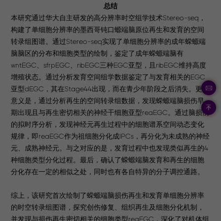
总结
本研究通过华大自主研发的高分辨率时空组学技术Stereo-seq，
构建了单细胞分辨率的墨西哥钝口螈端脑原位再生和发育的空间
转录组图谱。通过Stereo-seq实现了单细胞分辨率的成年蝾螈端
脑脑区的分布和细胞类型的绘制，鉴定了成年蝾螈端脑有
wntEGC、sfrpEGC、ribEGC三种EGC亚型，且ribEGC维持高度
增殖状态。通过分析发育空间组学数据鉴定了与发育相关的EGC
亚型dEGC，其在Stage44出现，而在青少年阶段之后消失。更有
意义是，通过分析再生的空间转录组数据，发现蝾螈端脑损伤早
期出现且与再生密切相关的神经干细胞亚型reaEGC。通过脑损伤
的拟时序分析，发现神经元再生过程中的细胞谱系空间动态变化
规律，即reaEGC作为祖细胞分化成IPCs，再分化为未成熟的神经
元、成熟神经元。与之对应的是，发育过程中也发现类似再生的4
种细胞类型分化过程。最后，确认了蝾螈端脑发育和再生的细胞
分化存在一定的相似之处，同时也有各自特异的分子调控通路。
综上，该研究首次绘制了蝾螈端脑损伤再生和发育单细胞分辨率
的时空转录组图谱，探究创伤修复、组织再生及细胞分化机制，
并发现与损伤再生密切相关的细胞类型reaEGC，深化了对机体组