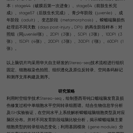
本：stage44（破膜后第一次进食）、stage54（前肢生长完
成）、stage57（后肢生长完成）、青少年阶段（juvenile）、成
年阶段（adult）、变态阶段（metamorphosis）。蝾螈端脑损伤
处理后不同天数（days post-injury，DPI）的再生阶段样本：对
照组（同juvenile1张）、2DPI（3张）、5DPI（3张）、10DPI（3
张）、15DPI（4张）、20DPI（3张）、30DPI（1张）、60DPI（1
张）。
以上脑切片均采用华大自主研发的Stereo-seq技术流程进行组织
固定、细胞核染色拍照、组织透化及原位反转录、空间条码标记
和测序文库构建及测序。
研究策略
利用时空组学技术Stereo-seq，绘制墨西哥钝口螈端脑发育及损
伤修复过程中单细胞水平空间转录组图谱。结合生物信息学分析
及ISH实验验证，在空间水平上系统解析蝾螈端脑细胞类型及对应
脑区分布。并对不同发育阶段端脑比较分析，揭示蝾螈端脑主要
细胞类型的转录组动态变化；利用基因模块（gene module）分