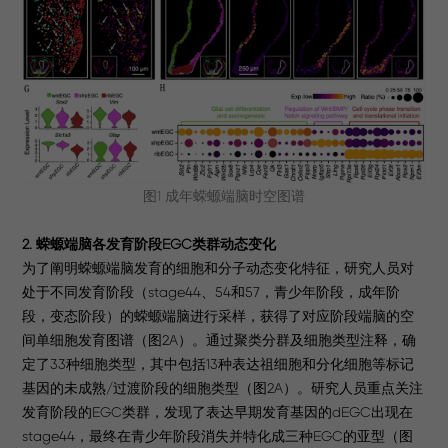
图1 成年蝾螈端脑时空图谱
2. 蝾螈端脑各发育阶段EGC类群动态变化
为了阐明蝾螈端脑发育的细胞和分子动态变化特征，研究人员对
处于不同发育阶段（stage44、54和57，青少年阶段，成年阶
段，变态阶段）的蝾螈端脑进行采样，获得了对应阶段端脑的空
间单细胞发育图谱（图2A）。通过聚类分群及细胞类型注释，确
定了33种细胞类型，其中包括13种表达祖细胞和分化细胞等标记
基因的未成熟/过渡阶段的细胞类型（图2A）。研究人员重点关注
发育阶段的EGC类群，发现了表达早期发育基因的dEGC出现在
stage44，最终在青少年阶段消失并特化成三种EGC的亚型（图