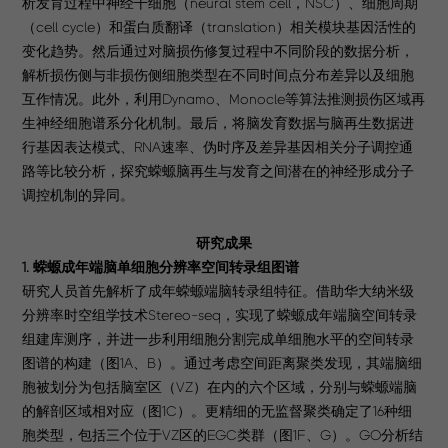
析发育过程中神经干细胞（neural stem cell，NSC）、细胞周期
（cell cycle）和蛋白质翻译（translation）相关模块基因活性的
变化趋势。然后通过对脑损伤修复过程中不同阶段的数据分析，
解析损伤侧与非损伤侧细胞类型在不同时间点分布差异以及细胞
互作情况。此外，利用Dynamo、Monocle等算法推测损伤区域再
生神经细胞谱系分化机制。最后，将脑发育数据与脑再生数据进
行基因表达模式、RNA速率、伪时序及差异基因相关分子调控通
路等比较分析，探究蝾螈脑再生与发育之间潜在的神经形成分子
调控机制的异同。
研究成果
1. 蝾螈成年端脑单细胞分辨率空间转录组图谱
研究人员首先解析了成年蝾螈端脑转录组特征。借助华大纳米级
分辨率时空组学技术Stereo-seq，实现了蝾螈成年端脑空间转录
组建库测序，并进一步利用细胞分割完成单细胞水平的空间转录
图谱的构建（图1A、B）。通过考虑空间距离聚类发现，其端脑细
胞被划分为包括脑室区（VZ）在内的六个区域，分别与蝾螈端脑
的解剖区域相对应（图1C）。更精细的无监督聚类确定了16种细
胞类型，包括三个位于VZ区的EGC类群（图1F、G）。GO分析结