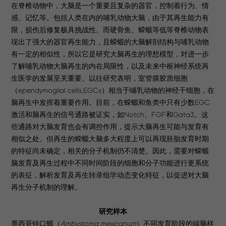
在脊椎动物中，大脑是一个重要且复杂的器官，控制着行为、情
感、记忆等。包括人类在内的哺乳动物大脑，由于其再生能力有
限，损伤后修复极具挑战性。而硬骨鱼、蝾螈等低等脊椎动物表
现出了强大的器官再生能力，且蝾螈的大脑解剖结构与哺乳动物
有一定的相似性，所以它是研究大脑再生的理想模型，对进一步
了解哺乳动物大脑再生的内在局限性，以及未来中枢神经系统再
生医学的发展至关重要。以往研究表明，室管膜胶质细胞
（ependymoglial cells,EGCs）相当于哺乳动物的神经干细胞，在
脑再生中发挥着重要作用。目前，在蝾螈和鱼类中只有少数EGC
激活和脑再生的信号通路被证实，如Notch、FGF和Gata3。这
些通路对大脑发育也会有调控作用，提示大脑再生可能与发育有
相似之处。但再生的蝾螈大脑多大程度上可以再现胚胎发育时期
的特征尚未确定，相关的分子机制仍不清楚。因此，需要对蝾螈
脑发育及再生过程中不同时间阶段的细胞和分子功能进行更系统
的表征，解析发育及再生转录组学动态变化特征，以促进对大脑
再生分子机制的理解。
研究样本
墨西哥钝口螈（
Ambystoma mexicanum
）不同发育阶段的端脑样