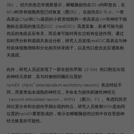
3B）。切片的形态学观察显示，蝾螈脑损伤在30 d内即愈合，在
60 d时所有细胞类型已经恢复（图3B）。在损伤后2~15 d，一类
高表达
C1qb
和
Ctsl
基因的小胶质细胞和一类高表达
Vim
等神经干细
胞标志基因的激活态EGC（reaEGC）高度富集，前者可能与损
伤后的免疫反应有关，而后者可能对再生过程有促进作用。通过
拟时序分析和基因共表达分析，研究人员发现reaEGC高表达与神
经前体细胞增殖和分化相关转录因子，以及伤口愈合反应通路相
关基因。
此外，研究人员还发现了一群在损伤早期（2~5d）伤口附近出现
的神经元类群，其与对侧相同脑区位置的
+
nptxEX（Nptx
lateralpallium excitatory neuron）表达特征不
同，而更类似未成熟的神经元，并命名为损伤刺激性神经元
（wound stimulated neuron，WSN）（图3E、F）。考虑到其空
间位置分布和在损伤早期出现的特点，研究人员推测WSN是由同
位置的nptxEX重塑形成的，暗示在蝾螈脑损伤过程中存在受损神
经元恢复的可能性。