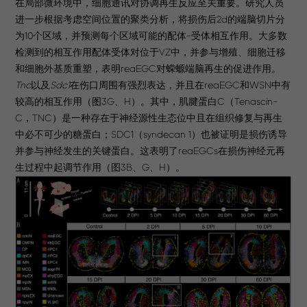
在局部微环境中，细胞通讯对协调再生反应至关重要。研究人员
进一步根据考虑空间位置的聚类分析，将损伤后2d的端脑切片分
为10个区域，并预测每个区域可能的配体-受体相互作用。大多数
检测到的相互作用配体受体对位于VZ中，并参与增殖、细胞迁移
和细胞外基质重塑，表明reaEGC对蝾螈端脑再生的促进作用。
Tnc
以及
Sdc1
在伤口周围有强烈表达，并且在reaEGC和WSN中有
较高的相互作用（图3G、H）。其中，肌腱蛋白C（Tenascin-
C，TNC）是一种存在于神经源性生态位中且在组织修复与再生
中必不可少的糖蛋白；SDC1（syndecan 1）也被证明是损伤诱导
并参与神经发生的关键蛋白。这表明了reaEGCs在损伤神经元再
生过程中起调节作用（图3B、G、H）。