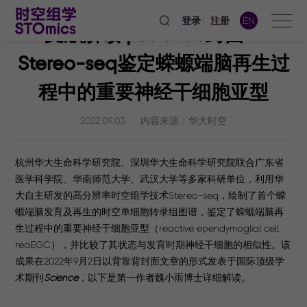
登录
注册
EN
文献解读 | Science封面：
Stereo-seq鉴定蝾螈端脑再生过
程中的重要神经干细胞亚型
2022.09.03
内容来源：华大时空
杭州华大生命科学研究院、深圳华大生命科学研究院联合广东省
医学科学院、华南师范大学、武汉大学等多家科研单位，利用华
大自主研发的高分辨率时空组学技术Stereo-seq，绘制了首个蝾
螈端脑发育及再生的时空单细胞转录组图谱，鉴定了蝾螈端脑再
生过程中的重要神经干细胞亚型（reactive ependymoglial cell,
reaEGC），并比较了其状态与发育时期神经干细胞的相似性。该
成果在2022年9月2日以背靠背封面文章的形式发表于国际顶级学
术期刊
Science
，以下是第一作者魏小雨博士详细解读。