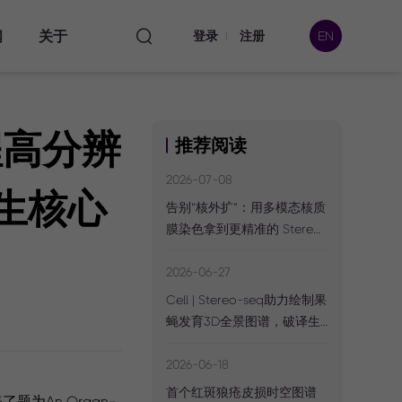
闻
关于
登录
注册
EN
过程高分辨
推荐阅读
本处
2026-07-08
再生核心
告别“核外扩”：用多模态核质
膜染色拿到更精准的 Stereo-
数据
seq CellBin 矩阵
2026-06-27
Cell | Stereo-seq助力绘制果
蝇发育3D全景图谱，破译生
命动态调控的“时空密码”
2026-06-18
首个红斑狼疮皮损时空图谱
题为An Organ-