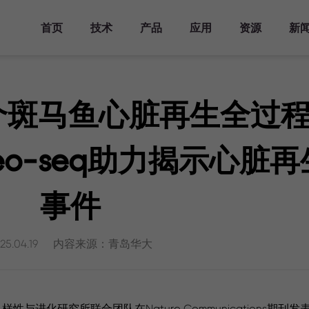
首页
技术
产品
应用
资源
新
产品方案
主要领域
资源库
活动
关于华大三箭齐发
分析工具
发表文章
时空知识库
新闻报道
人才发展
仪器平台
Stereo-seq
时空转录组FF
发育研究
文档库
主题峰会
华大三箭齐发介绍
人才培养
时空显微镜
 | 首个斑马鱼心脏再生全
Analysis Workflow
科学计划
生态合作伙伴
时空自动化样
器官研究
视频库
专题研讨会
里程碑
加入我们
时空转录组FF
StereoMap
理系统
V1.3
疾病研究
时空生信工具
行业会议
查找生态合作伙伴
eo-seq助力揭示心脏
时空转录组FF
联系我们
演化研究
发表文章
培训活动
成为生态合作伙伴
服务中心
V1.3兼容mIF
时空样本实测数据
生态合作伙伴样本实测
事件
时空转录组大尺寸
历史实测数据
芯片
时空分析指南
演示数据
时空转录组FFPE
25.04.19
内容来源：青岛华大
常见问答
时空蛋白转录组
Stereo-CITE
研究所联合团队在Nature Communications期刊发表了