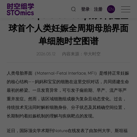
登录
注册
EN
Nature | Stereo-seq助力构建全
球首个人类妊娠全周期母胎界面
单细胞时空图谱
2026.05.12
内容来源：华大时空
人类母胎界面（Maternal-Fetal Interface, MFI）是维持正常妊娠
的核心结构——妈妈和宝宝的细胞在这里交织对话，共同搭建生命
最初的桥梁。一旦发育异常，可引发子痫前期、早产、流产等严
重并发症。然而，该区域细胞组成极为复杂且动态变化。过去，
传统技术无法同时解析细胞身份、分子状态及其精确空间位置，
长期制约着妊娠机制的理解与疾病靶点的发现。
近日，国际顶尖学术期刊Nature在线发表了由加州大学、斯坦福