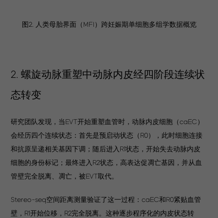
图2. 人类母胎界面（MFI）跨妊娠期单细胞多组学数据概览
2. 螺旋动脉重塑中动脉内皮经四阶段连续状
态转变
研究团队发现，当EVT开始重塑血管时，动脉内皮细胞（caEC）
会经历四个连续状态：首先是预启动状态（R0），此时细胞连接
和抗原呈递相关基因下调；随后进入R1状态，开始失去动脉内皮
细胞的身份标记；最终进入R2状态，高表达促凋亡基因，并从血
管壁完全脱离、凋亡，被EVT取代。
Stereo-seq空间距离测量验证了这一过程：caEC和R0紧贴血管
壁，R1开始位移，R2完全脱离。这种逐步程序化的内皮状态转