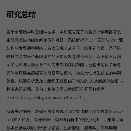
研究总结
基于单细胞与时空组学技术，本研究攻克了人类胚胎早期器官发
生研究难以精细空间定位的难题，系统解析了50个器官与198个亚
结构的发育调控网络，首次实现了从分子、细胞到器官，乃至跨
物种与亲本等位基因调控的全层级发育理论框架。该图谱不仅揭
示了心脏与大脑发育中此前未知的基因功能，还精准定位了病毒
受体与疾病易感器官的时空表达模式，为先天性出生缺陷的早期
筛查、病因分析及胎儿组织工程提供了精准的“人类疾病导航图”与
标准参照蓝图。目前，相关交互式数据已公开至数据库
HESTA（https://db.genomics.cn/hesta/）。
值得关注的是，本研究再次展现了华大智造时空组学技术Stereo-
seq在大尺度、高分辨率生命图谱解析中的核心优势。近年来，该
技术已被成功应用于胚胎发育、生命演化、脑科学、疾病病理、